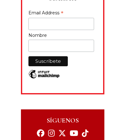
*
Email Address
Nombre
SÍGUENOS