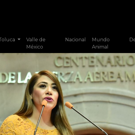
 Toluca
Valle de
Nacional
Mundo
De
México
Animal