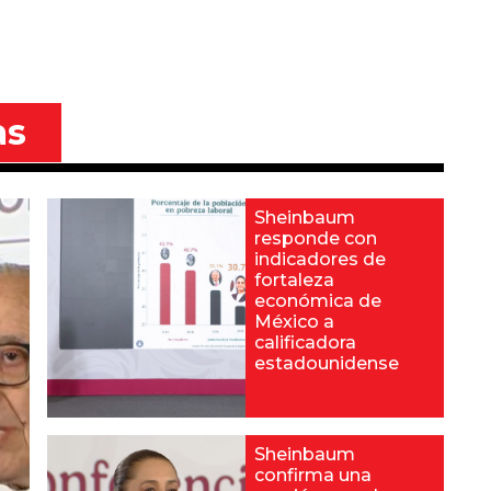
as
Sheinbaum
responde con
indicadores de
fortaleza
económica de
México a
calificadora
estadounidense
Sheinbaum
confirma una