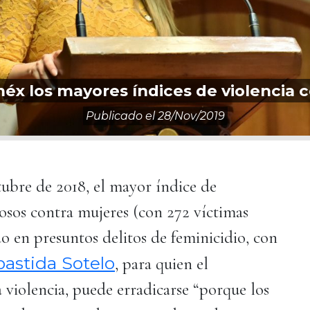
x los mayores índices de violencia c
Publicado el
28/nov/2019
ubre de 2018, el mayor índice de
osos contra mujeres (con 272 víctimas
do en presuntos delitos de feminicidio, con
bastida Sotelo
, para quien el
 violencia, puede erradicarse “porque los