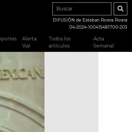
DIFUSIÓN de Esteban Rivera Rivera
04-2024-100415481700-203
portes
Alerta
Todos los
Acta
Vial
artículos
Semanal