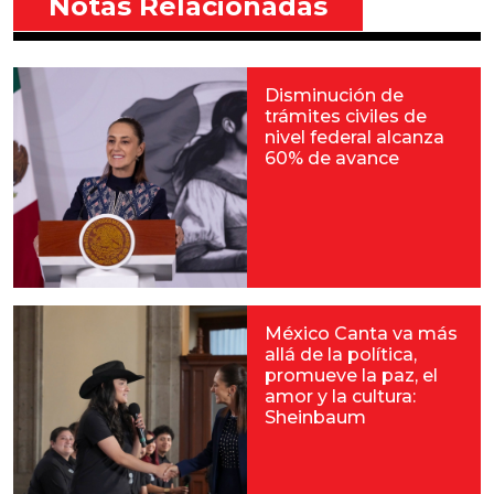
Notas Relacionadas
Disminución de
trámites civiles de
nivel federal alcanza
60% de avance
México Canta va más
allá de la política,
promueve la paz, el
amor y la cultura:
Sheinbaum