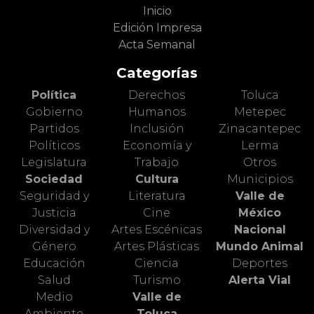
Inicio
Edición Impresa
Acta Semanal
Categorías
Política
Derechos
Toluca
Gobierno
Humanos
Metepec
Partidos
Inclusión
Zinacantepec
Políticos
Economía y
Lerma
Legislatura
Trabajo
Otros
Sociedad
Cultura
Municipios
Seguridad y
Literatura
Valle de
Justicia
Cine
México
Diversidad y
Artes Escénicas
Nacional
Género
Artes Plásticas
Mundo Animal
Educación
Ciencia
Deportes
Salud
Turismo
Alerta Vial
Medio
Valle de
Ambiente
Toluca