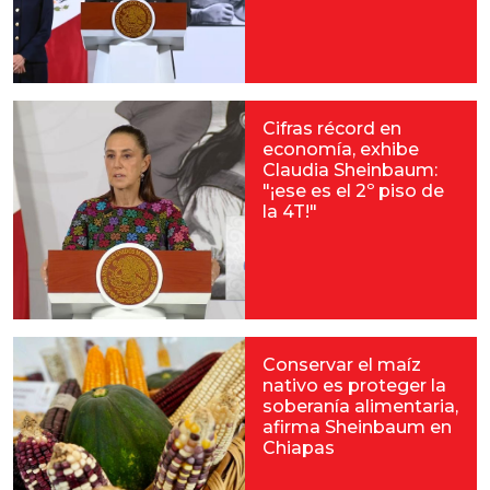
Cifras récord en
economía, exhibe
Claudia Sheinbaum:
"¡ese es el 2º piso de
la 4T!"
Conservar el maíz
nativo es proteger la
soberanía alimentaria,
afirma Sheinbaum en
Chiapas