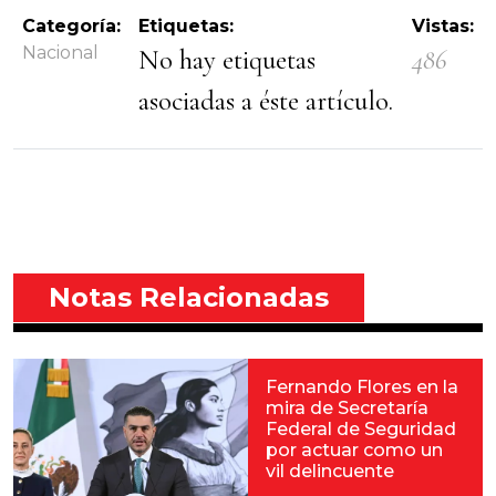
Categoría:
Etiquetas:
Vistas:
Nacional
No hay etiquetas
486
asociadas a éste artículo.
Notas Relacionadas
Fernando Flores en la
mira de Secretaría
Federal de Seguridad
por actuar como un
vil delincuente