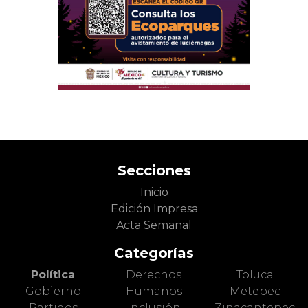
Secciones
Inicio
Edición Impresa
Acta Semanal
Categorías
Política
Derechos
Toluca
Gobierno
Humanos
Metepec
Partidos
Inclusión
Zinacantepec