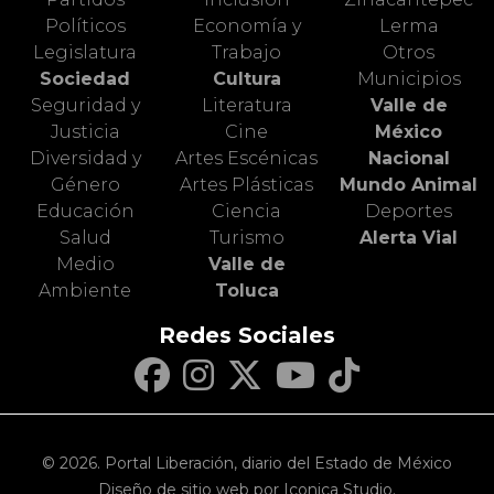
Políticos
Economía y
Lerma
Legislatura
Trabajo
Otros
Sociedad
Cultura
Municipios
Seguridad y
Literatura
Valle de
Justicia
Cine
México
Diversidad y
Artes Escénicas
Nacional
Género
Artes Plásticas
Mundo Animal
Educación
Ciencia
Deportes
Salud
Turismo
Alerta Vial
Medio
Valle de
Ambiente
Toluca
Redes Sociales
© 2026. Portal Liberación, diario del Estado de México
Diseño de sitio web por Iconica Studio.