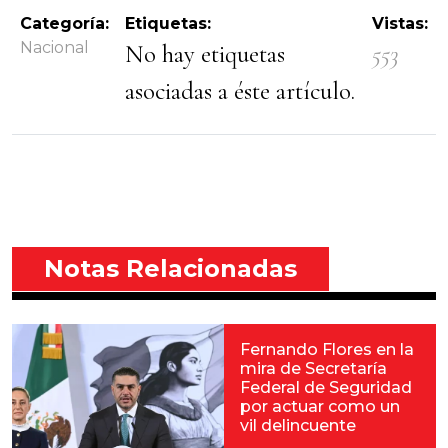
Categoría:
Etiquetas:
Vistas:
Nacional
No hay etiquetas
553
asociadas a éste artículo.
Notas Relacionadas
Fernando Flores en la
mira de Secretaría
Federal de Seguridad
por actuar como un
vil delincuente