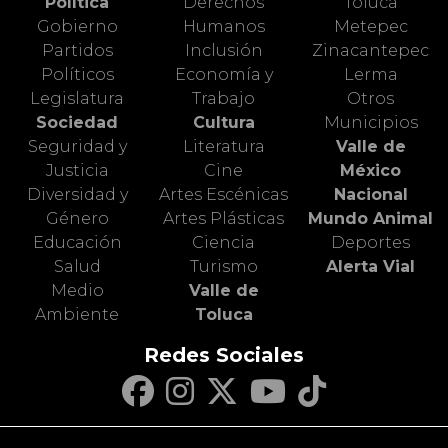
Política
Derechos
Toluca
Gobierno
Humanos
Metepec
Partidos
Inclusión
Zinacantepec
Políticos
Economía y
Lerma
Legislatura
Trabajo
Otros
Sociedad
Cultura
Municipios
Seguridad y
Literatura
Valle de
Justicia
Cine
México
Diversidad y
Artes Escénicas
Nacional
Género
Artes Plásticas
Mundo Animal
Educación
Ciencia
Deportes
Salud
Turismo
Alerta Vial
Medio
Valle de
Ambiente
Toluca
Redes Sociales