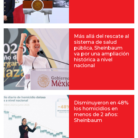
Más allá del rescate al
sistema de salud
pública, Sheinbaum
va por una ampliación
histórica a nivel
nacional
Disminuyeron en 48%
los homicidios en
menos de 2 años:
Sheinbaum