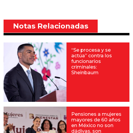
Notas Relacionadas
“Se procesa y se
actúa” contra los
funcionarios
criminales:
Sheinbaum
Pensiones a mujeres
mayores de 60 años
en México no son
dádivas, son