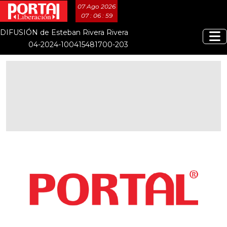
07 Ago 2026
07 : 06 : 59
DIFUSIÓN de Esteban Rivera Rivera
04-2024-100415481700-203