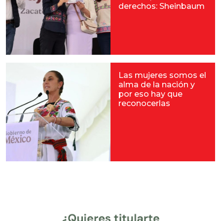
derechos: Sheinbaum
Las mujeres somos el
alma de la nación y
por eso hay que
reconocerlas