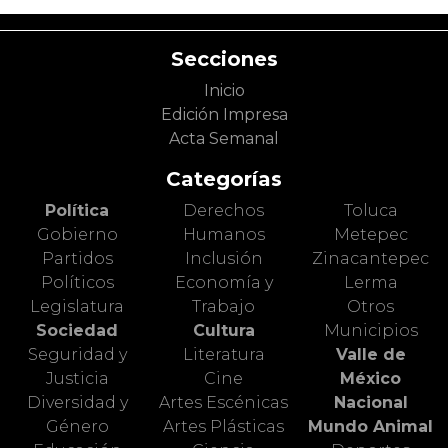
Secciones
Inicio
Edición Impresa
Acta Semanal
Categorías
Política
Derechos
Toluca
Gobierno
Humanos
Metepec
Partidos
Inclusión
Zinacantepec
Políticos
Economía y
Lerma
Legislatura
Trabajo
Otros
Sociedad
Cultura
Municipios
Seguridad y
Literatura
Valle de
Justicia
Cine
México
Diversidad y
Artes Escénicas
Nacional
Género
Artes Plásticas
Mundo Animal