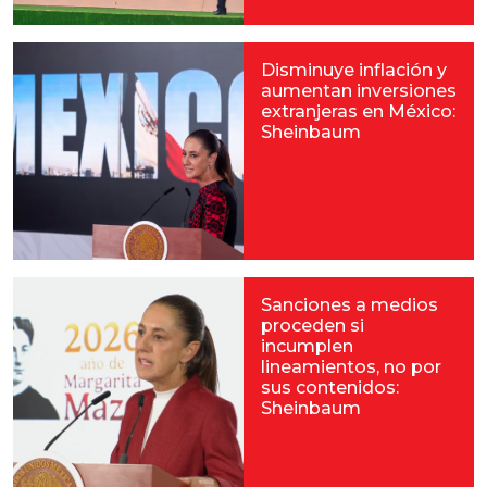
Disminuye inflación y
aumentan inversiones
extranjeras en México:
Sheinbaum
Sanciones a medios
proceden si
incumplen
lineamientos, no por
sus contenidos:
Sheinbaum