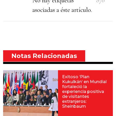
No hay etiquetas
870
asociadas a éste artículo.
Notas Relacionadas
Exitoso ‘Plan
Kukulkán‘ en Mundial
fortaleció la
experiencia positiva
de visitantes
extranjeros:
Sheinbaum