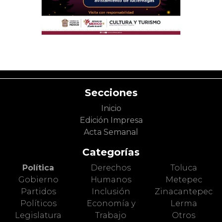
Secciones
Inicio
Edición Impresa
Acta Semanal
Categorías
Política
Derechos
Toluca
Gobierno
Humanos
Metepec
Partidos
Inclusión
Zinacantepec
Políticos
Economía y
Lerma
Legislatura
Trabajo
Otros