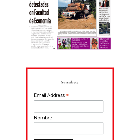
Suscríbete
*
Email Address
Nombre