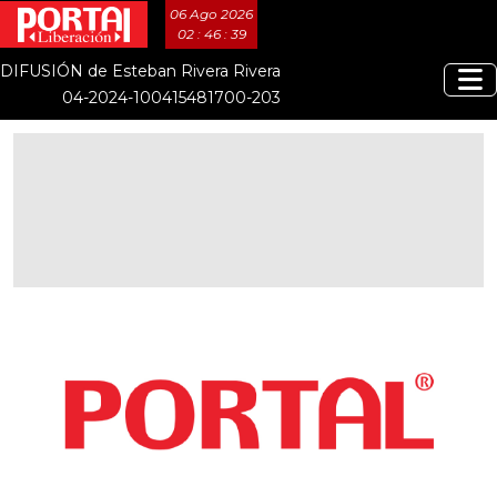
06 Ago 2026
02 : 46 : 40
DIFUSIÓN de Esteban Rivera Rivera
04-2024-100415481700-203