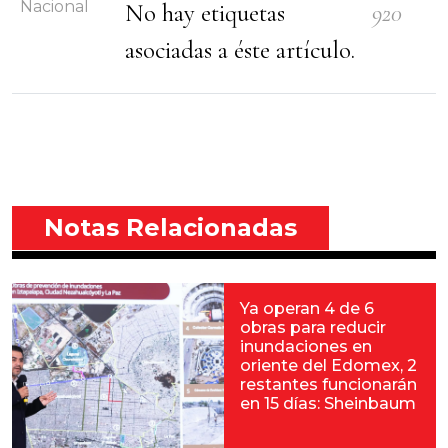
Nacional
No hay etiquetas
920
asociadas a éste artículo.
Notas Relacionadas
Ya operan 4 de 6
obras para reducir
inundaciones en
oriente del Edomex, 2
restantes funcionarán
en 15 días: Sheinbaum