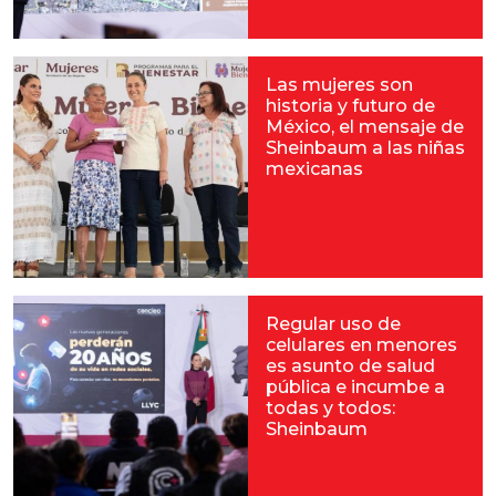
Las mujeres son
historia y futuro de
México, el mensaje de
Sheinbaum a las niñas
mexicanas
Regular uso de
celulares en menores
es asunto de salud
pública e incumbe a
todas y todos:
Sheinbaum