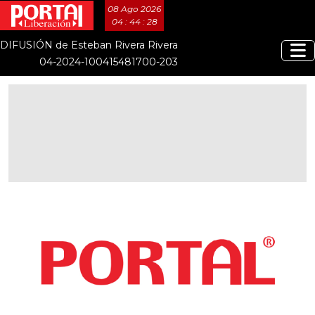
08 Ago 2026
04 : 44 : 29
DIFUSIÓN de Esteban Rivera Rivera
04-2024-100415481700-203