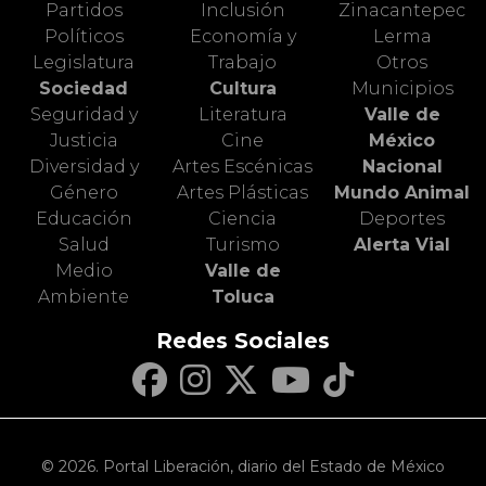
Partidos
Inclusión
Zinacantepec
Políticos
Economía y
Lerma
Legislatura
Trabajo
Otros
Sociedad
Cultura
Municipios
Seguridad y
Literatura
Valle de
Justicia
Cine
México
Diversidad y
Artes Escénicas
Nacional
Género
Artes Plásticas
Mundo Animal
Educación
Ciencia
Deportes
Salud
Turismo
Alerta Vial
Medio
Valle de
Ambiente
Toluca
Redes Sociales
© 2026. Portal Liberación, diario del Estado de México