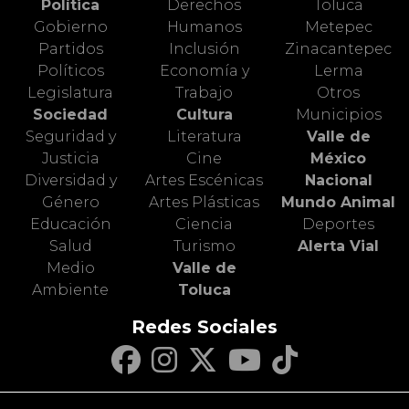
Política
Derechos
Toluca
Gobierno
Humanos
Metepec
Partidos
Inclusión
Zinacantepec
Políticos
Economía y
Lerma
Legislatura
Trabajo
Otros
Sociedad
Cultura
Municipios
Seguridad y
Literatura
Valle de
Justicia
Cine
México
Diversidad y
Artes Escénicas
Nacional
Género
Artes Plásticas
Mundo Animal
Educación
Ciencia
Deportes
Salud
Turismo
Alerta Vial
Medio
Valle de
Ambiente
Toluca
Redes Sociales