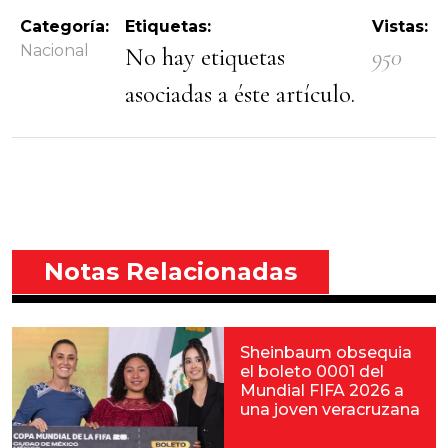
Categoría:
Etiquetas:
Vistas:
Nacional
No hay etiquetas
950
asociadas a éste artículo.
Notas Relacionadas
Sheinbaum obsequia
el boleto 0001 del
Mundial FIFA 2026 a
una joven veracruzana