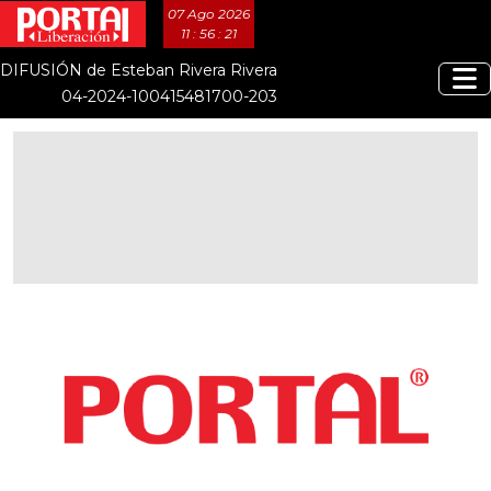
07 Ago 2026
11 : 56 : 22
DIFUSIÓN de Esteban Rivera Rivera
04-2024-100415481700-203