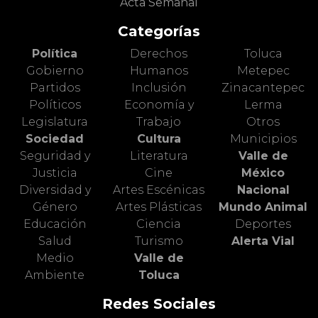
Acta Semanal
Categorías
Política
Derechos
Toluca
Gobierno
Humanos
Metepec
Partidos
Inclusión
Zinacantepec
Políticos
Economía y
Lerma
Legislatura
Trabajo
Otros
Sociedad
Cultura
Municipios
Seguridad y
Literatura
Valle de
Justicia
Cine
México
Diversidad y
Artes Escénicas
Nacional
Género
Artes Plásticas
Mundo Animal
Educación
Ciencia
Deportes
Salud
Turismo
Alerta Vial
Medio
Valle de
Ambiente
Toluca
Redes Sociales