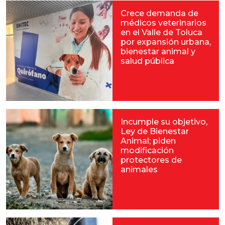
Crece demanda de
médicos veterinarios
en el Valle de Toluca
por expansión urbana,
bienestar animal y
salud pública
Incumple su objetivo,
Ley de Bienestar
Animal; piden
modificación
protectores de
animales