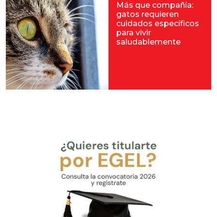
Más que compañía:
gatos requieren
cuidados específicos
para vivir
saludablemente