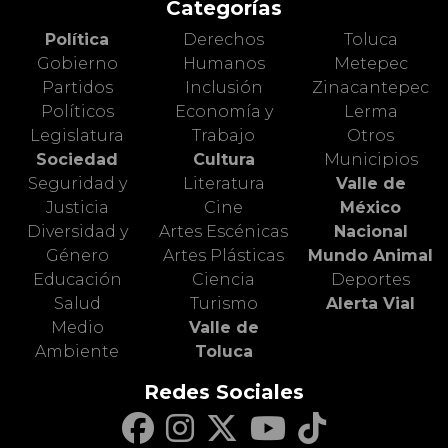
Categorías
Política
Derechos
Toluca
Gobierno
Humanos
Metepec
Partidos
Inclusión
Zinacantepec
Políticos
Economía y
Lerma
Legislatura
Trabajo
Otros
Sociedad
Cultura
Municipios
Seguridad y
Literatura
Valle de
Justicia
Cine
México
Diversidad y
Artes Escénicas
Nacional
Género
Artes Plásticas
Mundo Animal
Educación
Ciencia
Deportes
Salud
Turismo
Alerta Vial
Medio
Valle de
Ambiente
Toluca
Redes Sociales