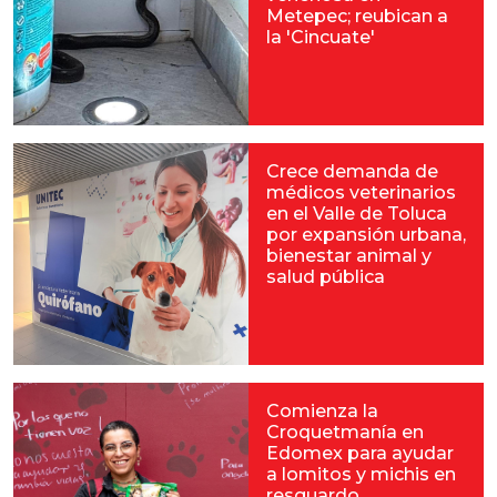
Metepec; reubican a
la 'Cincuate'
Crece demanda de
médicos veterinarios
en el Valle de Toluca
por expansión urbana,
bienestar animal y
salud pública
Comienza la
Croquetmanía en
Edomex para ayudar
a lomitos y michis en
resguardo