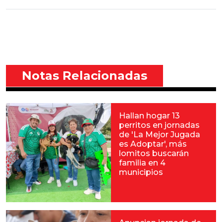
Notas Relacionadas
Hallan hogar 13
perritos en jornadas
de 'La Mejor Jugada
es Adoptar', más
lomitos buscarán
familia en 4
municipios