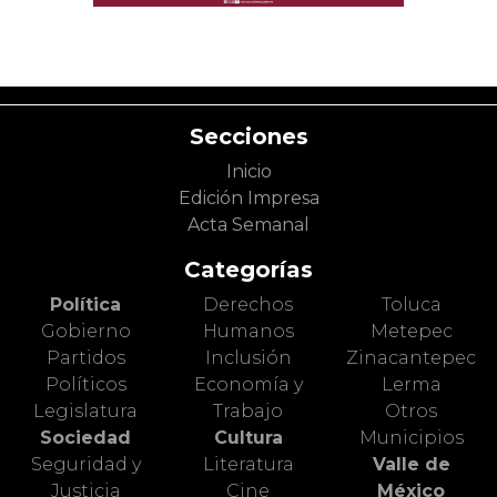
Secciones
Inicio
Edición Impresa
Acta Semanal
Categorías
Política
Derechos
Toluca
Gobierno
Humanos
Metepec
Partidos
Inclusión
Zinacantepec
Políticos
Economía y
Lerma
Legislatura
Trabajo
Otros
Sociedad
Cultura
Municipios
Seguridad y
Literatura
Valle de
Justicia
Cine
México