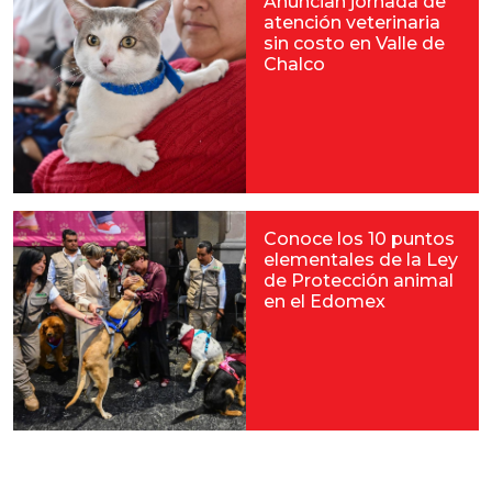
Anuncian jornada de
atención veterinaria
sin costo en Valle de
Chalco
Conoce los 10 puntos
elementales de la Ley
de Protección animal
en el Edomex