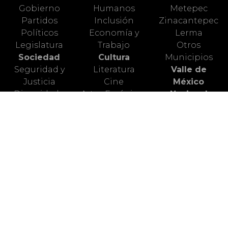
Gobierno
Humanos
Metepec
Partidos
Inclusión
Zinacantepec
Políticos
Economía y
Lerma
Legislatura
Trabajo
Otros
Sociedad
Cultura
Municipios
Seguridad y
Literatura
Valle de
Justicia
Cine
México
Diversidad y
Artes Escénicas
Nacional
Género
Artes Plásticas
Mundo Animal
Educación
Ciencia
Deportes
Salud
Turismo
Alerta Vial
Medio
Valle de
Ambiente
Toluca
Redes Sociales