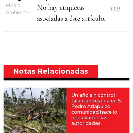
Medio
No hay etiquetas
1319
Ambiente
asociadas a éste artículo.
Notas Relacionadas
Un año sin control
tala clandestina en S.
Pedro Atlapulco;
comunidad hace lo
que evaden las
autoridades