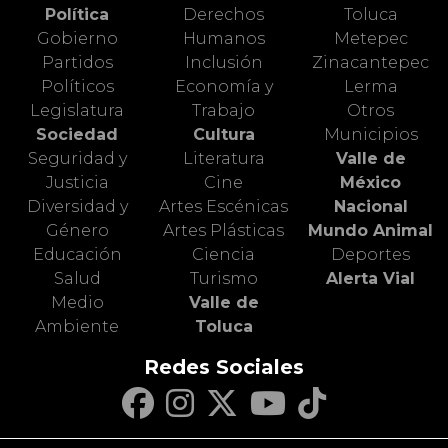
Política
Derechos
Toluca
Gobierno
Humanos
Metepec
Partidos
Inclusión
Zinacantepec
Políticos
Economía y
Lerma
Legislatura
Trabajo
Otros
Sociedad
Cultura
Municipios
Seguridad y
Literatura
Valle de
Justicia
Cine
México
Diversidad y
Artes Escénicas
Nacional
Género
Artes Plásticas
Mundo Animal
Educación
Ciencia
Deportes
Salud
Turismo
Alerta Vial
Medio
Valle de
Ambiente
Toluca
Redes Sociales