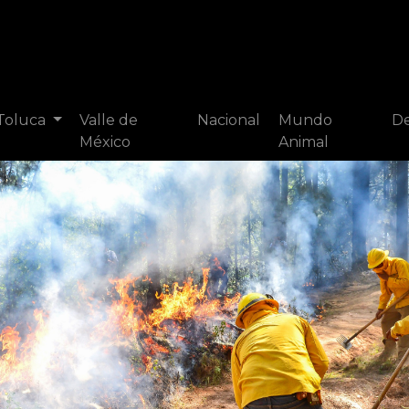
 Toluca
Valle de
Nacional
Mundo
De
México
Animal