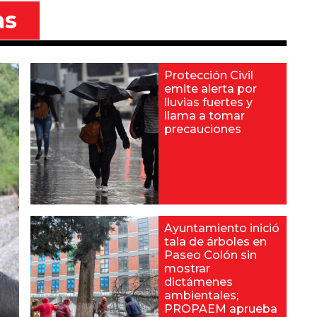
as
Protección Civil
emite alerta por
lluvias fuertes y
llama a tomar
precauciones
Ayuntamiento inició
tala de árboles en
Paseo Colón sin
mostrar
dictámenes
ambientales;
PROPAEM aprueba