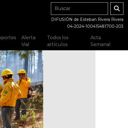
DIFUSIÓN de Esteban Rivera Rivera
04-2024-100415481700-203
portes
Alerta
Todos los
Acta
Vial
artículos
Semanal