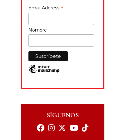
*
Email Address
Nombre
SÍGUENOS