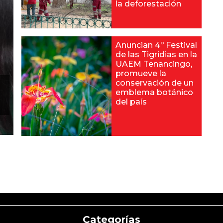
la deforestación
Anuncian 4º Festival
de las Tigridias en la
UAEM Tenancingo,
promueve la
conservación de un
emblema botánico
del país
Categorías