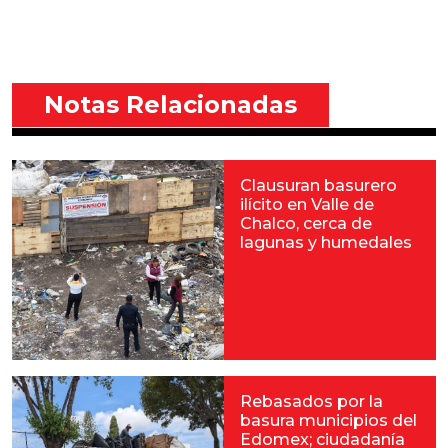
Notas Relacionadas
Clausuran basurero
ilícito en Valle de
Chalco, cerca de
lagunas y humedales
Rebasados por la
basura municipios del
Edomex; ciudadanía