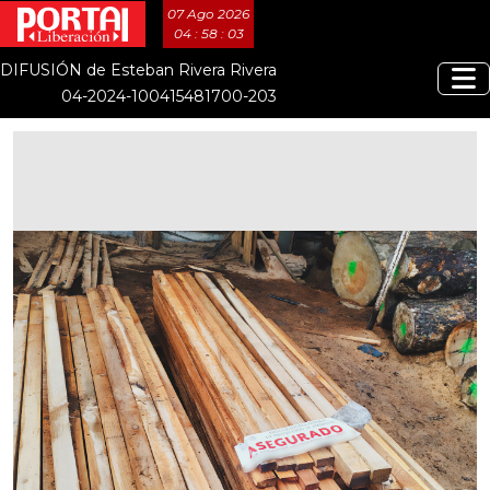
07 Ago 2026
04 : 58 : 04
DIFUSIÓN de Esteban Rivera Rivera
04-2024-100415481700-203