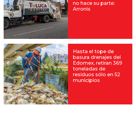
no hace su parte:
Arronis
Hasta el tope de
basura drenajes del
Edomex, retiran 369
toneladas de
residuos sólo en 52
municipios