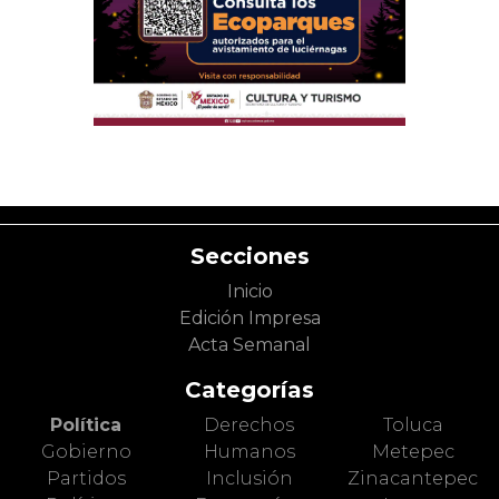
Secciones
Inicio
Edición Impresa
Acta Semanal
Categorías
Política
Derechos
Toluca
Gobierno
Humanos
Metepec
Partidos
Inclusión
Zinacantepec