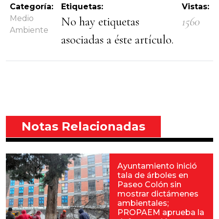
Categoría:
Etiquetas:
Vistas:
Medio
No hay etiquetas
1560
Ambiente
asociadas a éste artículo.
Notas Relacionadas
Ayuntamiento inició
tala de árboles en
Paseo Colón sin
mostrar dictámenes
ambientales;
PROPAEM aprueba la