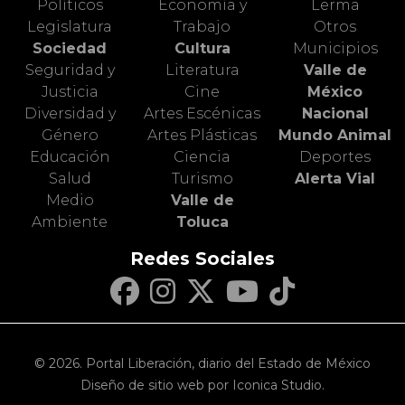
Políticos
Economía y
Lerma
Legislatura
Trabajo
Otros
Sociedad
Cultura
Municipios
Seguridad y
Literatura
Valle de
Justicia
Cine
México
Diversidad y
Artes Escénicas
Nacional
Género
Artes Plásticas
Mundo Animal
Educación
Ciencia
Deportes
Salud
Turismo
Alerta Vial
Medio
Valle de
Ambiente
Toluca
Redes Sociales
© 2026. Portal Liberación, diario del Estado de México
Diseño de sitio web por Iconica Studio.