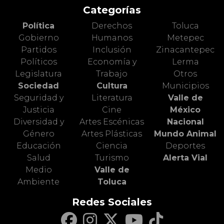
Categorías
Política
Derechos
Toluca
Gobierno
Humanos
Metepec
Partidos
Inclusión
Zinacantepec
Políticos
Economía y
Lerma
Legislatura
Trabajo
Otros
Sociedad
Cultura
Municipios
Seguridad y
Literatura
Valle de
Justicia
Cine
México
Diversidad y
Artes Escénicas
Nacional
Género
Artes Plásticas
Mundo Animal
Educación
Ciencia
Deportes
Salud
Turismo
Alerta Vial
Medio
Valle de
Ambiente
Toluca
Redes Sociales