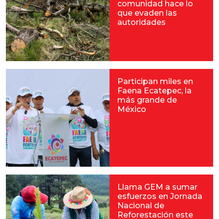
comunidad hace lo
que evaden las
autoridades
Participan miles en
Faena Ecatepec, la
más grande de
México
Llama GEM a sumar
esfuerzos en Jornada
Nacional de
Reforestación este