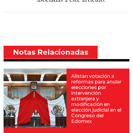
Notas Relacionadas
Alistan votación a
reformas para anular
elecciones por
intervención
extranjera y
modificación en
elección judicial en el
Congreso del
Edomex