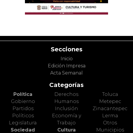
Secciones
Inicio
Edición Impresa
Acta Semanal
Categorías
Política
Derechos
Toluca
Gobierno
Humanos
Metepec
Partidos
Inclusión
Zinacantepec
Políticos
Economía y
Lerma
Legislatura
Trabajo
Otros
Sociedad
Cultura
Municipios