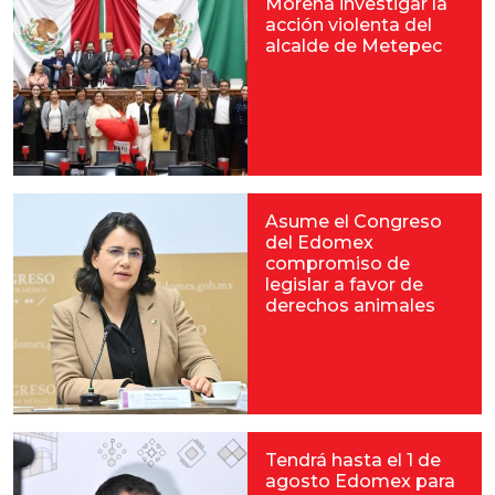
Morena investigar la
acción violenta del
alcalde de Metepec
Asume el Congreso
del Edomex
compromiso de
legislar a favor de
derechos animales
Tendrá hasta el 1 de
agosto Edomex para