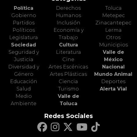
Política
Derechos
Toluca
Gobierno
Humanos
Metepec
Partidos
Inclusión
Zinacantepec
Políticos
Economía y
Lerma
Legislatura
Trabajo
Otros
Sociedad
Cultura
Municipios
Seguridad y
Literatura
Valle de
Justicia
Cine
México
Diversidad y
Artes Escénicas
Nacional
Género
Artes Plásticas
Mundo Animal
Educación
Ciencia
Deportes
Salud
Turismo
Alerta Vial
Medio
Valle de
Ambiente
Toluca
Redes Sociales