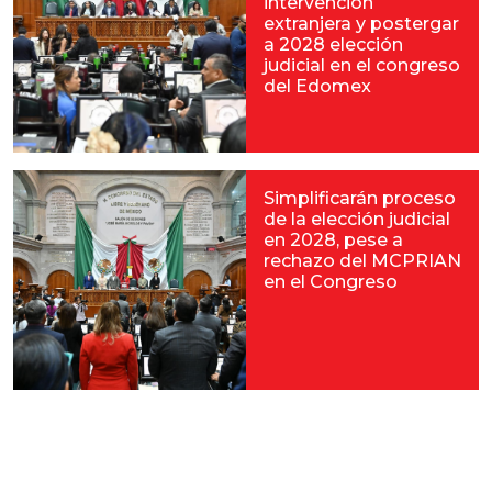
intervención
extranjera y postergar
a 2028 elección
judicial en el congreso
del Edomex
Simplificarán proceso
de la elección judicial
en 2028, pese a
rechazo del MCPRIAN
en el Congreso