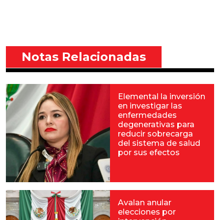
Notas Relacionadas
Elemental la inversión
en investigar las
enfermedades
degenerativas para
reducir sobrecarga
del sistema de salud
por sus efectos
Avalan anular
elecciones por