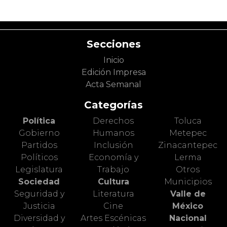
Secciones
Inicio
Edición Impresa
Acta Semanal
Categorías
Política
Derechos
Toluca
Gobierno
Humanos
Metepec
Partidos
Inclusión
Zinacantepec
Políticos
Economía y
Lerma
Legislatura
Trabajo
Otros
Sociedad
Cultura
Municipios
Seguridad y
Literatura
Valle de
Justicia
Cine
México
Diversidad y
Artes Escénicas
Nacional