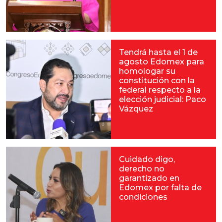
Tendrá hasta el 1 de
agosto Edomex para
homologar su
constitución con la
federal respecto a la
elección judicial: Paco
Vázquez
Cuidado digo,
derecho no
garantizado en
Edomex por falta de
condiciones