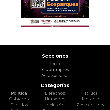
Secciones
Inicio
Edición Impresa
Acta Semanal
Categorías
Política
Derechos
Toluca
Gobierno
Humanos
Metepec
Partidos
Inclusión
Zinacantepec