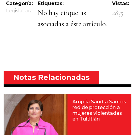
Categoría:
Etiquetas:
Vistas:
Legislatura
No hay etiquetas
2835
asociadas a éste artículo.
Notas Relacionadas
Amplía Sandra Santos
red de protección a
mujeres violentadas
en Tultitlán