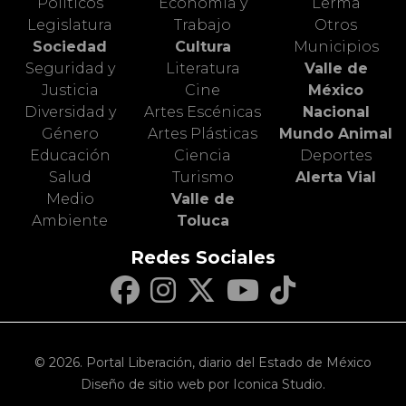
Políticos
Economía y
Lerma
Legislatura
Trabajo
Otros
Sociedad
Cultura
Municipios
Seguridad y
Literatura
Valle de
Justicia
Cine
México
Diversidad y
Artes Escénicas
Nacional
Género
Artes Plásticas
Mundo Animal
Educación
Ciencia
Deportes
Salud
Turismo
Alerta Vial
Medio
Valle de
Ambiente
Toluca
Redes Sociales
© 2026. Portal Liberación, diario del Estado de México
Diseño de sitio web por Iconica Studio.