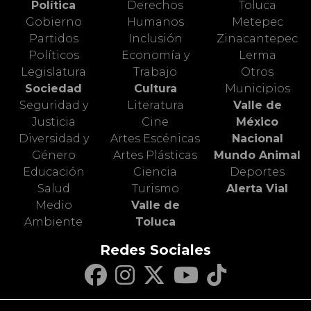
Política
Derechos
Toluca
Gobierno
Humanos
Metepec
Partidos
Inclusión
Zinacantepec
Políticos
Economía y
Lerma
Legislatura
Trabajo
Otros
Sociedad
Cultura
Municipios
Seguridad y
Literatura
Valle de
Justicia
Cine
México
Diversidad y
Artes Escénicas
Nacional
Género
Artes Plásticas
Mundo Animal
Educación
Ciencia
Deportes
Salud
Turismo
Alerta Vial
Medio
Valle de
Ambiente
Toluca
Redes Sociales