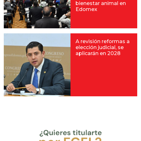
bienestar animal en
Edomex
A revisión reformas a
elección judicial, se
aplicarán en 2028