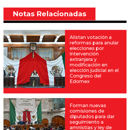
Notas Relacionadas
Alistan votación a
reformas para anular
elecciones por
intervención
extranjera y
modificación en
elección judicial en el
Congreso del
Edomex
Forman nuevas
comisiones de
diputados para dar
seguimiento a
amnistías y ley de