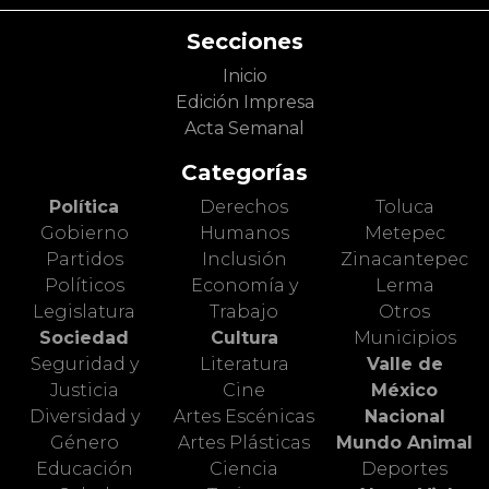
Secciones
Inicio
Edición Impresa
Acta Semanal
Categorías
Política
Derechos
Toluca
Gobierno
Humanos
Metepec
Partidos
Inclusión
Zinacantepec
Políticos
Economía y
Lerma
Legislatura
Trabajo
Otros
Sociedad
Cultura
Municipios
Seguridad y
Literatura
Valle de
Justicia
Cine
México
Diversidad y
Artes Escénicas
Nacional
Género
Artes Plásticas
Mundo Animal
Educación
Ciencia
Deportes