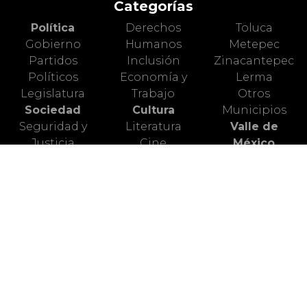
Categorías
Política
Derechos
Toluca
Gobierno
Humanos
Metepec
Partidos
Inclusión
Zinacantepec
Políticos
Economía y
Lerma
Legislatura
Trabajo
Otros
Sociedad
Cultura
Municipios
Seguridad y
Literatura
Valle de
Justicia
Cine
México
Diversidad y
Artes Escénicas
Nacional
Género
Artes Plásticas
Mundo Animal
Educación
Ciencia
Deportes
Salud
Turismo
Alerta Vial
Medio
Valle de
Ambiente
Toluca
Redes Sociales