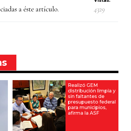
Vistas:
iadas a éste artículo.
4329
as
Realizó GEM
distribución limpia y
sin faltantes de
presupuesto federal
para municipios,
afirma la ASF