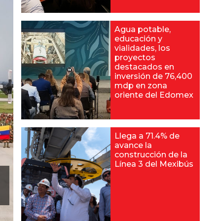
Agua potable,
educación y
vialidades, los
proyectos
destacados en
inversión de 76,400
mdp en zona
oriente del Edomex
Llega a 71.4% de
avance la
construcción de la
Línea 3 del Mexibús