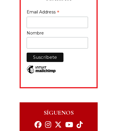
*
Email Address
Nombre
SÍGUENOS