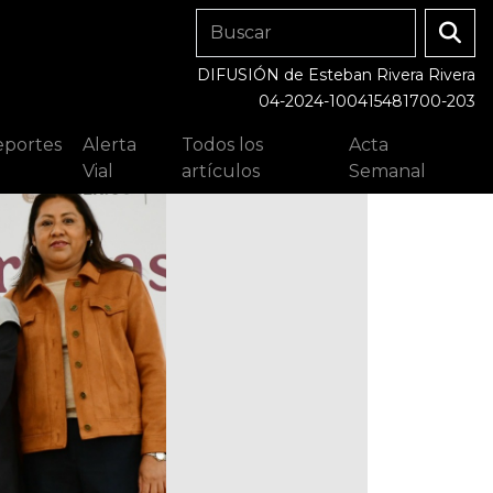
DIFUSIÓN de Esteban Rivera Rivera
04-2024-100415481700-203
portes
Alerta
Todos los
Acta
Vial
artículos
Semanal