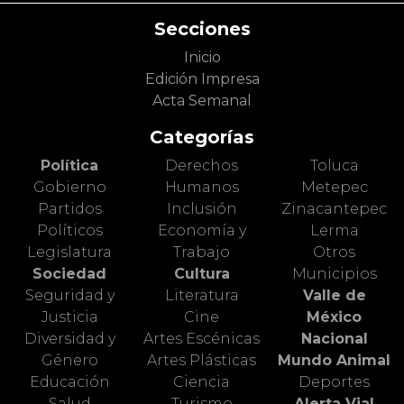
Secciones
Inicio
Edición Impresa
Acta Semanal
Categorías
Política
Derechos
Toluca
Gobierno
Humanos
Metepec
Partidos
Inclusión
Zinacantepec
Políticos
Economía y
Lerma
Legislatura
Trabajo
Otros
Sociedad
Cultura
Municipios
Seguridad y
Literatura
Valle de
Justicia
Cine
México
Diversidad y
Artes Escénicas
Nacional
Género
Artes Plásticas
Mundo Animal
Educación
Ciencia
Deportes
Salud
Turismo
Alerta Vial