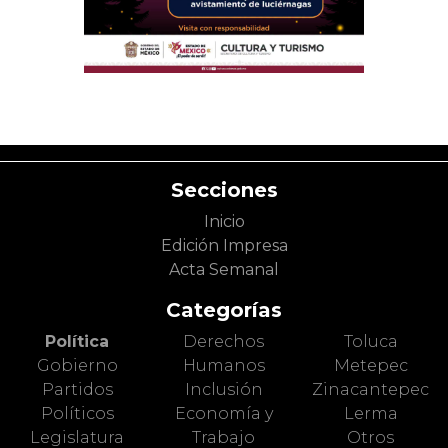
Secciones
Inicio
Edición Impresa
Acta Semanal
Categorías
Política
Derechos
Toluca
Gobierno
Humanos
Metepec
Partidos
Inclusión
Zinacantepec
Políticos
Economía y
Lerma
Legislatura
Trabajo
Otros