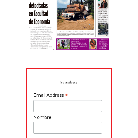
Suscríbete
*
Email Address
Nombre