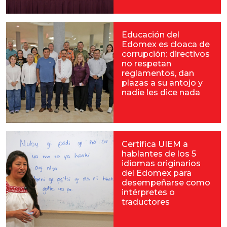
Educación del
Edomex es cloaca de
corrupción: directivos
no respetan
reglamentos, dan
plazas a su antojo y
nadie les dice nada
Certifica UIEM a
hablantes de los 5
idiomas originarios
del Edomex para
desempeñarse como
intérpretes o
traductores