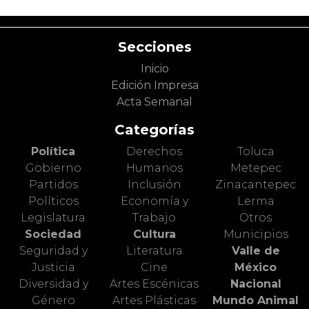
Secciones
Inicio
Edición Impresa
Acta Semanal
Categorías
Política
Derechos
Toluca
Gobierno
Humanos
Metepec
Partidos
Inclusión
Zinacantepec
Políticos
Economía y
Lerma
Legislatura
Trabajo
Otros
Sociedad
Cultura
Municipios
Seguridad y
Literatura
Valle de
Justicia
Cine
México
Diversidad y
Artes Escénicas
Nacional
Género
Artes Plásticas
Mundo Animal