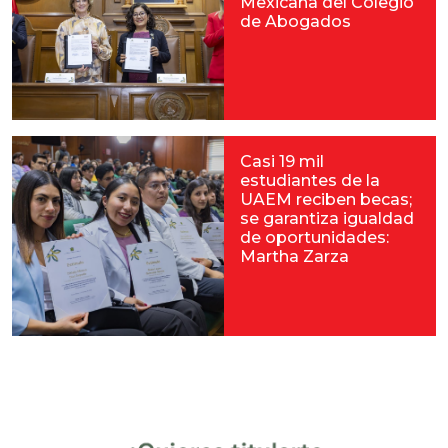
Mexicana del Colegio
de Abogados
Casi 19 mil
estudiantes de la
UAEM reciben becas;
se garantiza igualdad
de oportunidades:
Martha Zarza