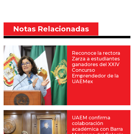
Notas Relacionadas
Reconoce la rectora
Zarza a estudiantes
ganadores del XXIV
Concurso
Emprendedor de la
UAEMex
UAEM confirma
colaboración
académica con Barra