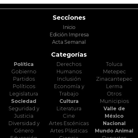
Secciones
Inicio
Edición Impresa
Acta Semanal
Categorías
Política
Derechos
Toluca
Gobierno
Humanos
Metepec
Partidos
Inclusión
Zinacantepec
Políticos
Economía y
Lerma
Legislatura
Trabajo
Otros
Sociedad
Cultura
Municipios
Seguridad y
Literatura
Valle de
Justicia
Cine
México
Diversidad y
Artes Escénicas
Nacional
Género
Artes Plásticas
Mundo Animal