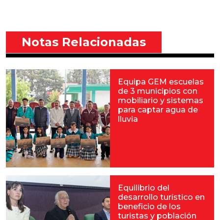
Notas Relacionadas
Equipa GEM escuelas
de 3 municipios con
mobiliario y sistemas
para captar agua de
lluvia
Equilibrio del
desarrollo turístico en
beneficio de los
turistas y población