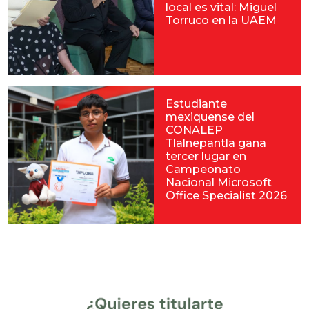
local es vital: Miguel
Torruco en la UAEM
Estudiante
mexiquense del
CONALEP
Tlalnepantla gana
tercer lugar en
Campeonato
Nacional Microsoft
Office Specialist 2026