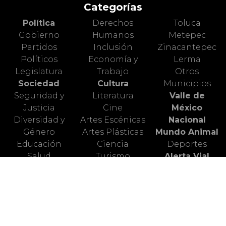
Categorías
Política
Derechos
Toluca
Gobierno
Humanos
Metepec
Partidos
Inclusión
Zinacantepec
Políticos
Economía y
Lerma
Legislatura
Trabajo
Otros
Sociedad
Cultura
Municipios
Seguridad y
Literatura
Valle de
Justicia
Cine
México
Diversidad y
Artes Escénicas
Nacional
Género
Artes Plásticas
Mundo Animal
Educación
Ciencia
Deportes
Salud
Turismo
Alerta Vial
Medio
Valle de
Ambiente
Toluca
Redes Sociales