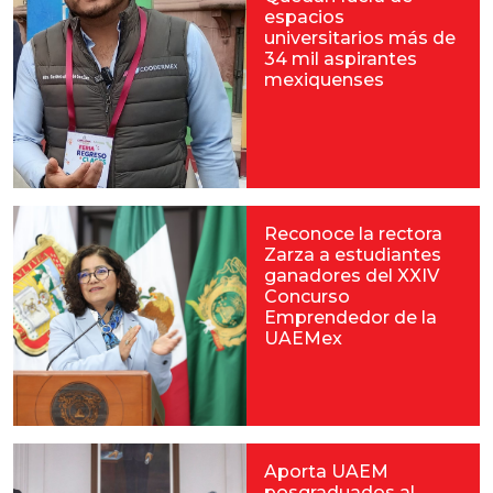
espacios
universitarios más de
34 mil aspirantes
mexiquenses
Reconoce la rectora
Zarza a estudiantes
ganadores del XXIV
Concurso
Emprendedor de la
UAEMex
Aporta UAEM
posgraduados al