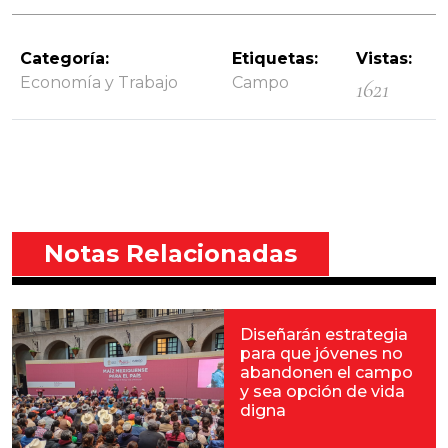
Categoría:
Etiquetas:
Vistas:
Economía y Trabajo
Campo
1621
Notas Relacionadas
Diseñarán estrategia
para que jóvenes no
abandonen el campo
y sea opción de vida
digna