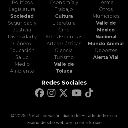
Políticos
Economía y
Lerma
Legislatura
Trabajo
Otros
Sociedad
Cultura
Municipios
Seguridad y
Literatura
Valle de
Justicia
Cine
México
Diversidad y
Artes Escénicas
Nacional
Género
Artes Plásticas
Mundo Animal
Educación
Ciencia
Deportes
Salud
Turismo
Alerta Vial
Medio
Valle de
Ambiente
Toluca
Redes Sociales
© 2026. Portal Liberación, diario del Estado de México
Diseño de sitio web por Iconica Studio.