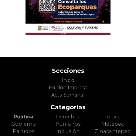
Secciones
Inicio
Edición Impresa
Acta Semanal
Categorías
Política
Derechos
Toluca
Gobierno
Humanos
Metepec
Partidos
Inclusión
Zinacantepec