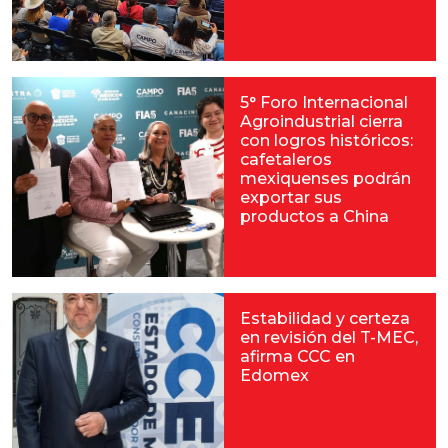
5° Foro Internacional
Agroindustrial cierra
con logros históricos:
cafetaleros
mexiquenses podrán
exportar sus
productos a China
Estabilidad y certeza
en revisión del T-MEC,
afirma CCC en
Edomex