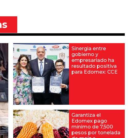
as
Sinergia entre
gobierno y
empresariado ha
resultado positiva
para Edomex: CCE
Garantiza el
Edomex pago
mínimo de 7,500
pesos por tonelada