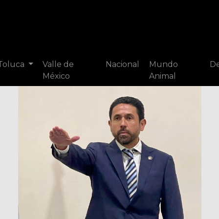
 Toluca
Valle de
Nacional
Mundo
De
México
Animal