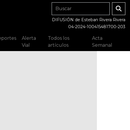
DIFUSIÓN de Esteban Rivera Rivera
04-2024-100415481700-203
portes
Alerta
Todos los
Acta
Vial
artículos
Semanal