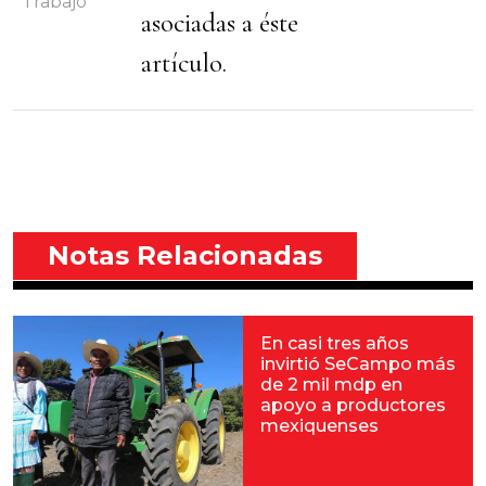
Trabajo
asociadas a éste
artículo.
Notas Relacionadas
En casi tres años
invirtió SeCampo más
de 2 mil mdp en
apoyo a productores
mexiquenses