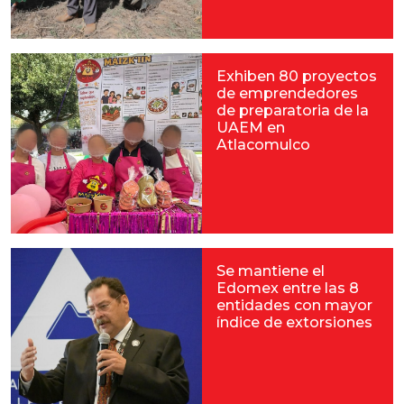
Exhiben 80 proyectos
de emprendedores
de preparatoria de la
UAEM en
Atlacomulco
Se mantiene el
Edomex entre las 8
entidades con mayor
índice de extorsiones