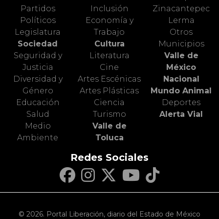
Partidos
Inclusión
Zinacantepec
Políticos
Economía y
Lerma
Legislatura
Trabajo
Otros
Sociedad
Cultura
Municipios
Seguridad y
Literatura
Valle de
Justicia
Cine
México
Diversidad y
Artes Escénicas
Nacional
Género
Artes Plásticas
Mundo Animal
Educación
Ciencia
Deportes
Salud
Turismo
Alerta Vial
Medio
Valle de
Ambiente
Toluca
Redes Sociales
© 2026. Portal Liberación, diario del Estado de México