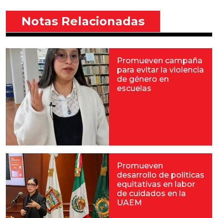
Notas Relacionadas
Promueven campaña
para evitar la violencia
de género en
escuelas
Promueven
desarrollo de políticas
equitativas en labor
de cuidados en la
UAEM