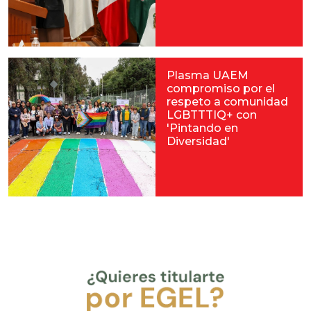
Plasma UAEM
compromiso por el
respeto a comunidad
LGBTTTIQ+ con
'Pintando en
Diversidad'