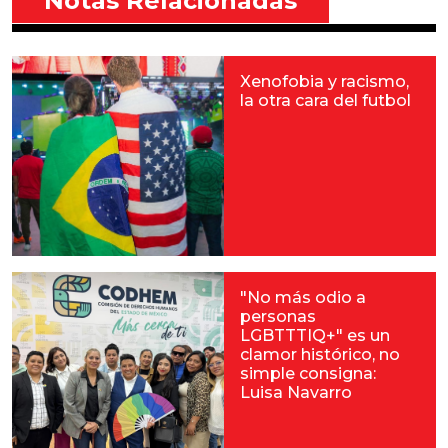
Notas Relacionadas
Xenofobia y racismo,
la otra cara del futbol
"No más odio a
personas
LGBTTTIQ+" es un
clamor histórico, no
simple consigna:
Luisa Navarro