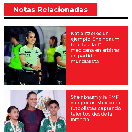
Notas Relacionadas
Katia Itzel es un
ejemplo: Sheinbaum
felicita a la 1ª
mexicana en arbitrar
un partido
mundialista
Sheinbaum y la FMF
van por un México de
futbolistas captando
talentos desde la
infancia