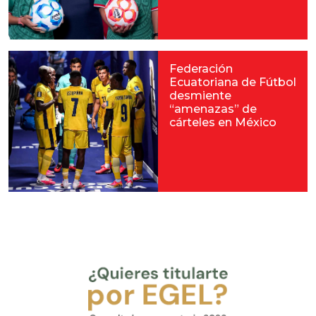
Federación
Ecuatoriana de Fútbol
desmiente
“amenazas” de
cárteles en México