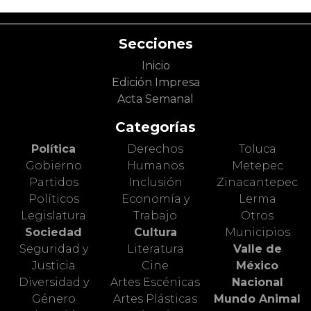
Secciones
Inicio
Edición Impresa
Acta Semanal
Categorías
Política
Derechos
Toluca
Gobierno
Humanos
Metepec
Partidos
Inclusión
Zinacantepec
Políticos
Economía y
Lerma
Legislatura
Trabajo
Otros
Sociedad
Cultura
Municipios
Seguridad y
Literatura
Valle de
Justicia
Cine
México
Diversidad y
Artes Escénicas
Nacional
Género
Artes Plásticas
Mundo Animal