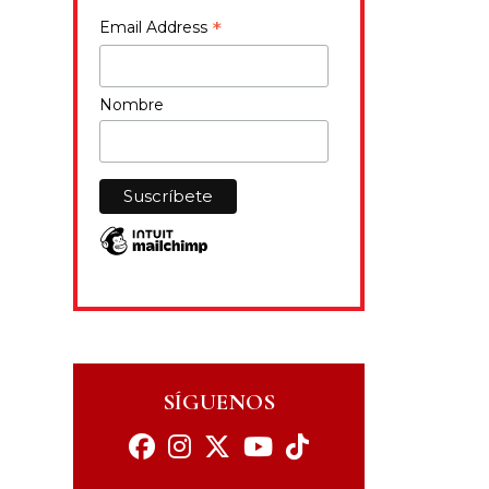
*
Email Address
Nombre
SÍGUENOS