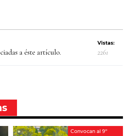
Vistas:
iadas a éste artículo.
2261
as
Convocan al 9º