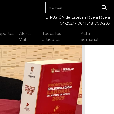
DIFUSIÓN de Esteban Rivera Rivera
04-2024-100415481700-203
portes
Alerta
Todos los
Acta
Vial
artículos
Semanal