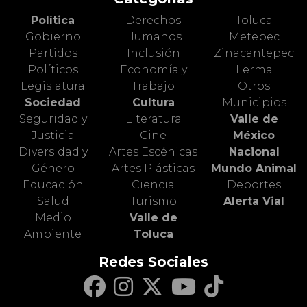
Política
Derechos
Toluca
Gobierno
Humanos
Metepec
Partidos
Inclusión
Zinacantepec
Políticos
Economía y
Lerma
Legislatura
Trabajo
Otros
Sociedad
Cultura
Municipios
Seguridad y
Literatura
Valle de
Justicia
Cine
México
Diversidad y
Artes Escénicas
Nacional
Género
Artes Plásticas
Mundo Animal
Educación
Ciencia
Deportes
Salud
Turismo
Alerta Vial
Medio
Valle de
Ambiente
Toluca
Redes Sociales