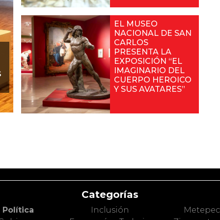
EL MUSEO
NACIONAL DE SAN
CARLOS
PRESENTA LA
EXPOSICIÓN “EL
IMAGINARIO DEL
s
CUERPO HEROICO
Y SUS AVATARES”
Categorías
Política
Inclusión
Metepe