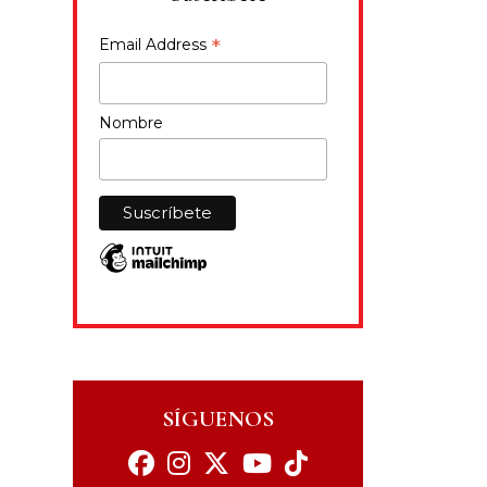
*
Email Address
Nombre
SÍGUENOS