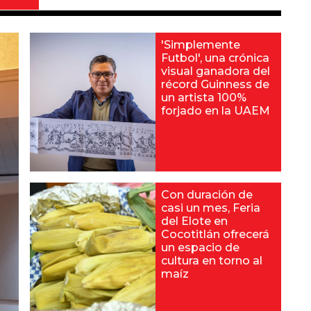
'Simplemente
Futbol', una crónica
visual ganadora del
récord Guinness de
un artista 100%
forjado en la UAEM
Con duración de
casi un mes, Feria
del Elote en
Cocotitlán ofrecerá
un espacio de
cultura en torno al
maíz