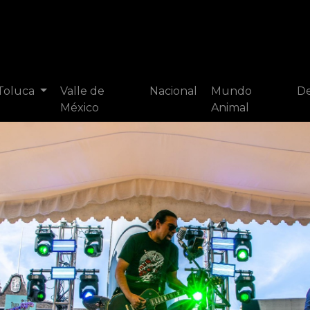
 Toluca
Valle de
Nacional
Mundo
De
México
Animal