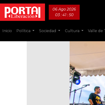
06 Ago 2026
03 : 41 : 51
Inicio
Política
Sociedad
Cultura
Valle de