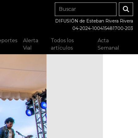
DIFUSIÓN de Esteban Rivera Rivera
04-2024-100415481700-203
portes
Alerta
Todos los
Acta
Vial
artículos
Semanal