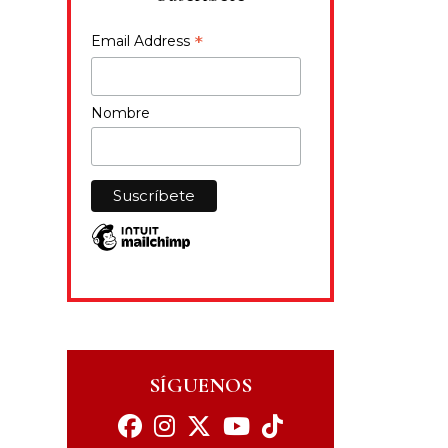
*
Email Address
Nombre
SÍGUENOS