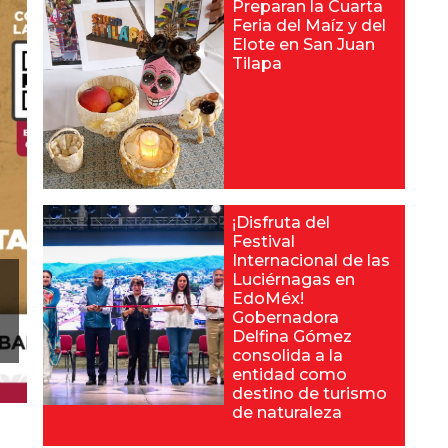
Preparan la Cuarta
Feria del Maíz y del
Elote en San Juan
Tilapa
¡Disfruta del
Festival
Internacional de las
Luciérnagas en
EdoMéx!
Gobernadora
Delfina Gómez
consolida a la
entidad como
destino de turismo
de naturaleza