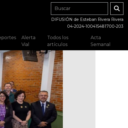
DIFUSIÓN de Esteban Rivera Rivera
04-2024-100415481700-203
portes
Alerta
Todos los
Acta
Vial
artículos
Semanal