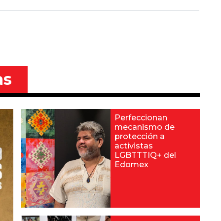
as
Perfeccionan
mecanismo de
protección a
activistas
LGBTTTIQ+ del
Edomex