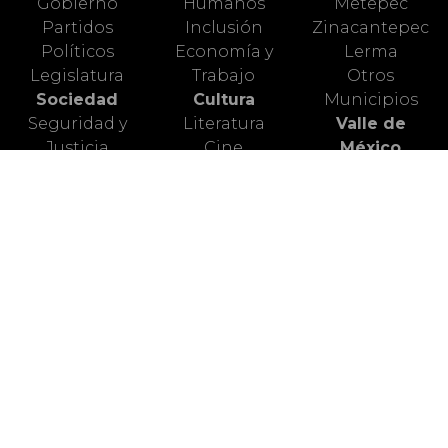
Gobierno
Humanos
Metepec
Partidos
Inclusión
Zinacantepec
Políticos
Economía y
Lerma
Legislatura
Trabajo
Otros
Sociedad
Cultura
Municipios
Seguridad y
Literatura
Valle de
Justicia
Cine
México
Diversidad y
Artes Escénicas
Nacional
Género
Artes Plásticas
Mundo Animal
Educación
Ciencia
Deportes
Salud
Turismo
Alerta Vial
Medio
Valle de
Ambiente
Toluca
Redes Sociales
© 2026. Portal Liberación, diario del Estado de México