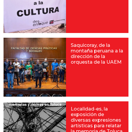
Saquicoray, de la
montaña peruana a la
dirección de la
orquesta de la UAEM
Localidad-es, la
exposición de
diversas expresiones
artísticas para relatar
la memoria de Toluca