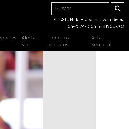
DIFUSIÓN de Esteban Rivera Rivera
04-2024-100415481700-203
portes
Alerta
Todos los
Acta
Vial
artículos
Semanal