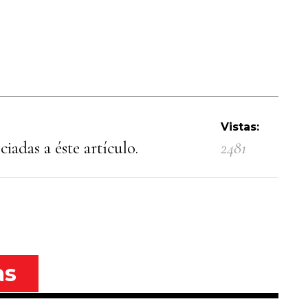
Vistas:
iadas a éste artículo.
2481
as