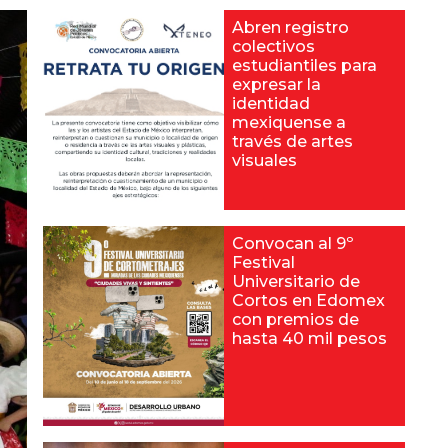
Abren registro
colectivos
estudiantiles para
expresar la
identidad
mexiquense a
través de artes
visuales
Convocan al 9º
Festival
Universitario de
Cortos en Edomex
con premios de
hasta 40 mil pesos