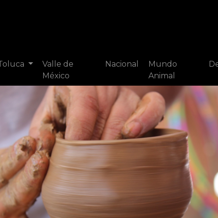
 Toluca
Valle de
Nacional
Mundo
De
México
Animal