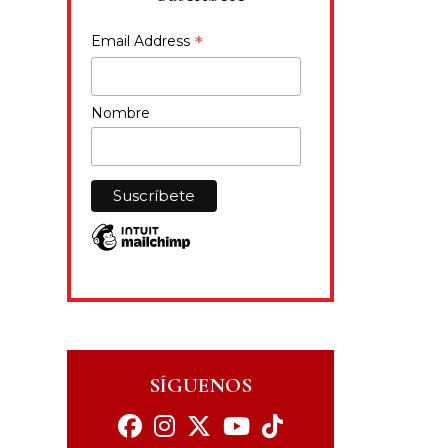
*
Email Address
Nombre
SÍGUENOS