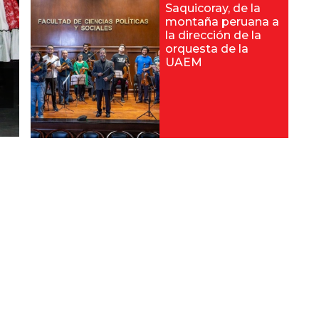
Saquicoray, de la
montaña peruana a
la dirección de la
orquesta de la
UAEM