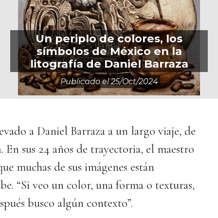
Un periplo de colores, los
símbolos de México en la
litografía de Daniel Barraza
Publicado el
25/oct/2024
vado a Daniel Barraza a un largo viaje, de
 En sus 24 años de trayectoria, el maestro
 que muchas de sus imágenes están
be. “Si veo un color, una forma o texturas,
espués busco algún contexto”.