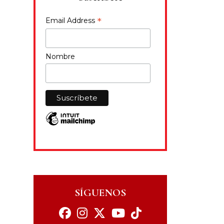
*
Email Address
Nombre
SÍGUENOS