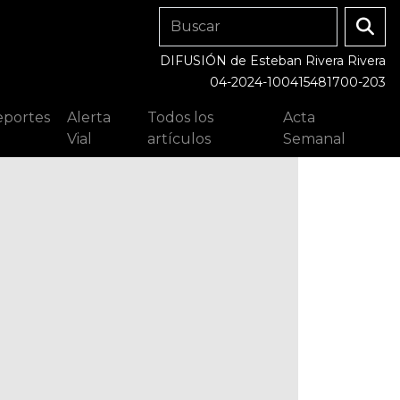
DIFUSIÓN de Esteban Rivera Rivera
04-2024-100415481700-203
portes
Alerta
Todos los
Acta
Vial
artículos
Semanal