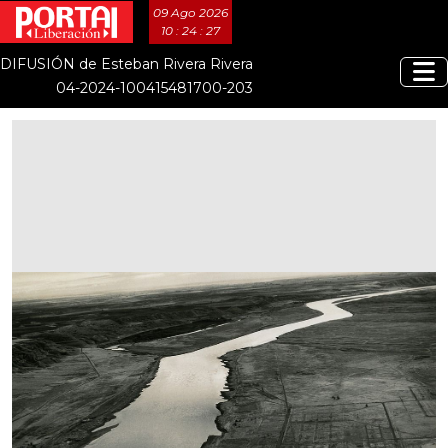
09 Ago 2026
10 : 24 : 28
DIFUSIÓN de Esteban Rivera Rivera
04-2024-100415481700-203