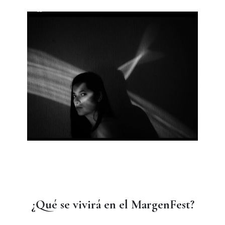
¿Qué se vivirá en el MargenFest?