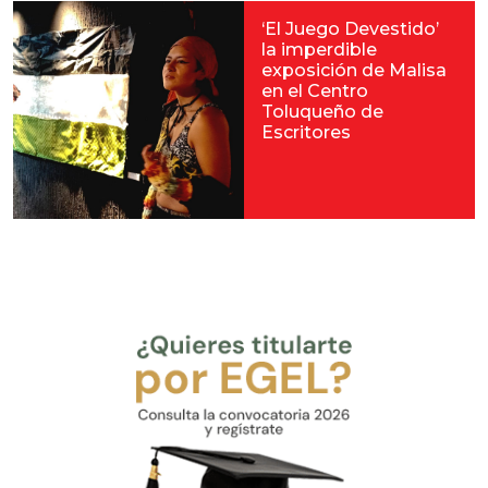
‘El Juego Devestido’
la imperdible
exposición de Malisa
en el Centro
Toluqueño de
Escritores