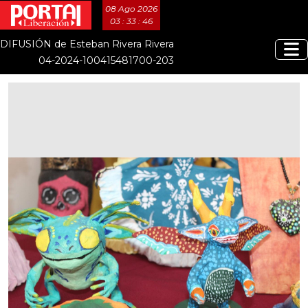
08 Ago 2026
03 : 33 : 47
DIFUSIÓN de Esteban Rivera Rivera
04-2024-100415481700-203