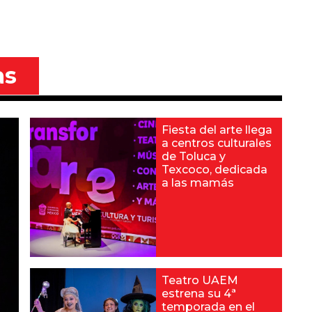
as
Fiesta del arte llega
a centros culturales
de Toluca y
Texcoco, dedicada
a las mamás
Teatro UAEM
estrena su 4ª
temporada en el