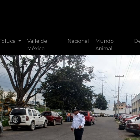
 Toluca
Valle de
Nacional
Mundo
De
México
Animal