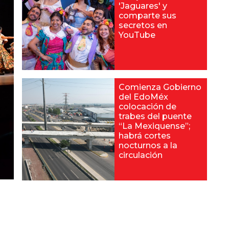
'Jaguares' y
comparte sus
secretos en
YouTube
Comienza Gobierno
del EdoMéx
colocación de
trabes del puente
“La Mexiquense”;
habrá cortes
nocturnos a la
circulación