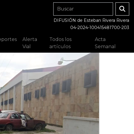
DIFUSIÓN de Esteban Rivera Rivera
04-2024-100415481700-203
portes
Alerta
Todos los
Acta
Vial
artículos
Semanal