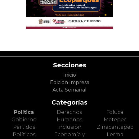
Secciones
Inicio
Edición Impresa
Acta Semanal
Categorías
Política
Derechos
Toluca
Gobierno
Humanos
Metepec
Partidos
Inclusión
Zinacantepec
Políticos
Economía y
Lerma