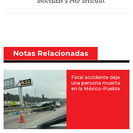
asociadas a éste artículo.
Notas Relacionadas
Fatal accidente deja
una persona muerta
en la México-Puebla