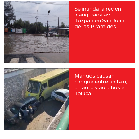
Se inunda la recién
inaugurada av.
Tuxpan en San Juan
de las Pirámides
Mangos causan
choque entre un taxi,
un auto y autobús en
Toluca