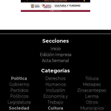
Secciones
Inicio
Edición Impresa
Acta Semanal
Categorías
Política
Derechos
Toluca
Gobierno
Humanos
Metepec
Partidos
Inclusión
Zinacantepec
Políticos
Economía y
Lerma
Legislatura
Trabajo
Otros
Sociedad
Cultura
Municipios