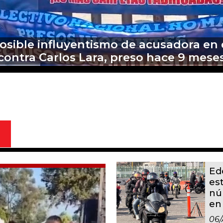
erre de tiradero en Calimaya por amena
de pobladores
Ed
es
nú
en
06/