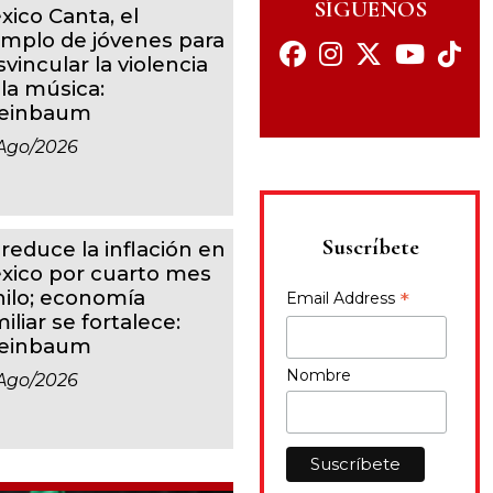
SÍGUENOS
xico Canta, el
emplo de jóvenes para
vincular la violencia
 la música:
einbaum
ago/2026
Suscríbete
 reduce la inflación en
xico por cuarto mes
 hilo; economía
*
Email Address
iliar se fortalece:
einbaum
Nombre
ago/2026