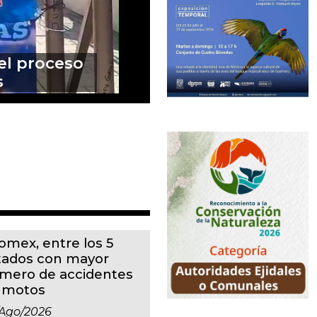
za a salud
omex, entre los 5
tados con mayor
mero de accidentes
 motos
ago/2026