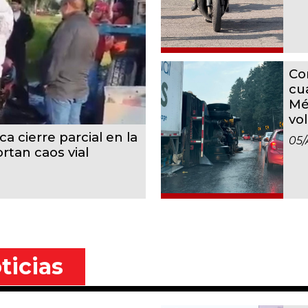
Co
cu
Mé
vo
a cierre parcial en la
05/
rtan caos vial
ticias