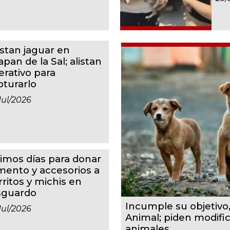
istan jaguar en
apan de la Sal; alistan
erativo para
pturarlo
jul/2026
timos días para donar
imento y accesorios a
rritos y michis en
sguardo
Incumple su objetivo
jul/2026
Animal; piden modifi
animales