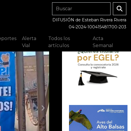
DIFUSIÓN de Esteban Rivera Rivera
04-2024-100415481700-203
portes
Alerta
Todos los
Acta
Vial
artículos
Semanal