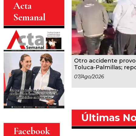
Acta
Semanal
Otro accidente provoc
Toluca-Palmillas; repo
07/ago/2026
Últimas No
Facebook