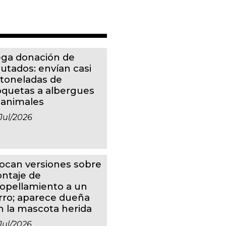
ga donación de
putados: envían casi
 toneladas de
oquetas a albergues
 animales
jul/2026
ocan versiones sobre
ntaje de
ropellamiento a un
rro; aparece dueña
n la mascota herida
jul/2026