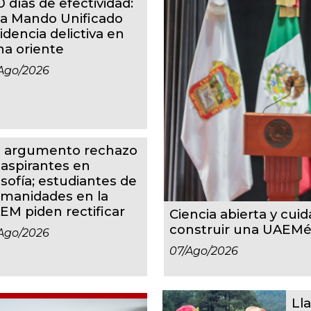
 días de efectividad:
ja Mando Unificado
idencia delictiva en
na oriente
ago/2026
n argumento rechazo
 aspirantes en
osofía; estudiantes de
manidades en la
EM piden rectificar
Ciencia abierta y cuid
construir una UAEMéx
ago/2026
07/ago/2026
Ll