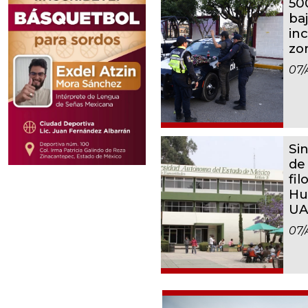
500
ba
inc
zo
07/
Si
de
fil
Hu
UA
07/