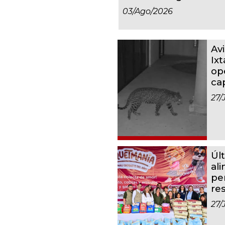
03/ago/2026
Av
Ixt
op
ca
27/
Úl
al
pe
re
27/