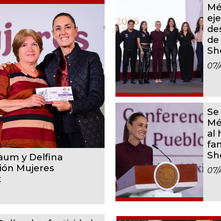
Mé
ej
des
de
Sh
07/
Se
Mé
al
fam
Sh
um y Delfina
sión Mujeres
07/
x