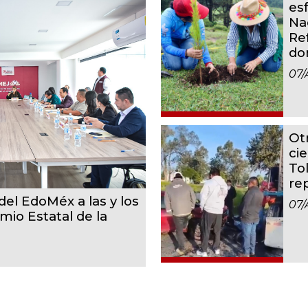
es
Na
Re
do
07/
Ot
cie
To
re
el EdoMéx a las y los
07/
mio Estatal de la