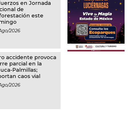
fuerzos en Jornada
cional de
forestación este
mingo
ago/2026
ro accidente provoca
rre parcial en la
luca-Palmillas;
portan caos vial
ago/2026