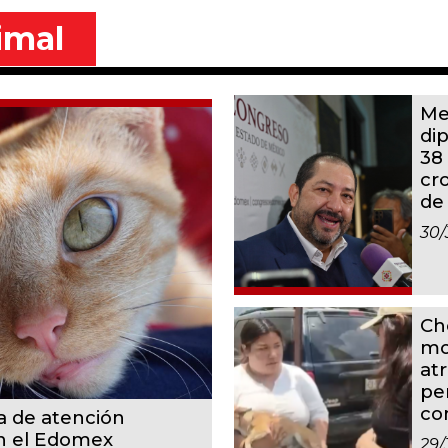
imal
Me
di
38
cr
de
30/
Ch
mo
at
pe
co
a de atención
en el Edomex
29/