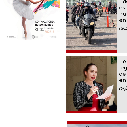
Ed
es
nú
en
06/
Per
leg
de
en
05/