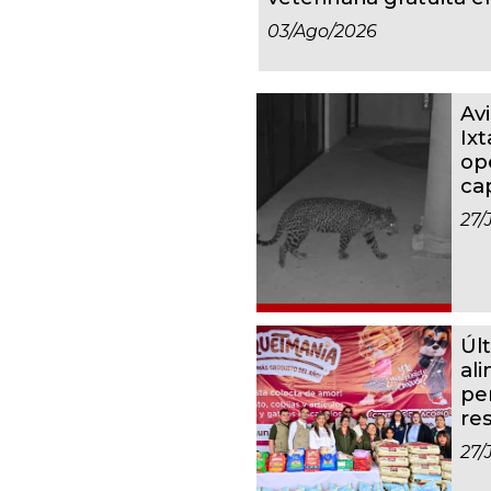
03/ago/2026
Av
Ixt
op
ca
27/
Úl
al
pe
re
27/