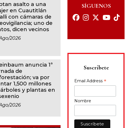
ptan asalto a una
SÍGUENOS
jer en Cuautitlán
calli con cámaras de
eovigilancia; uno de
ntos, dicen vecinos
ago/2026
einbaum anuncia 1ª
Suscríbete
rnada de
forestación; va por
*
Email Address
antar 1,500 millones
 árboles y plantas en
 sexenio
Nombre
ago/2026