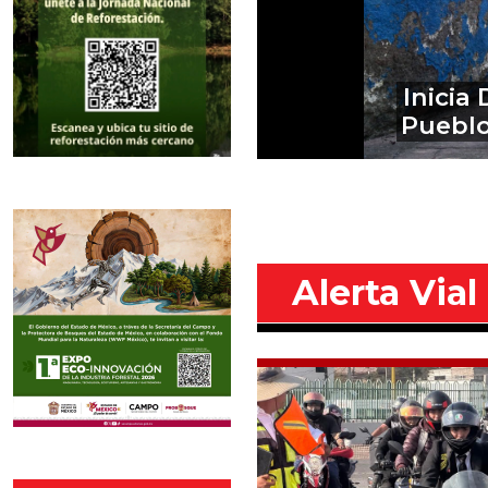
Al penal d
por des
Alerta Vial