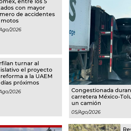
omex, entre los 5
tados con mayor
mero de accidentes
 motos
ago/2026
filan turnar al
islativo el proyecto
 reforma a la UAEM
 días próximos
Congestionada duran
ago/2026
carretera México-Tol
un camión
05/ago/2026
Re