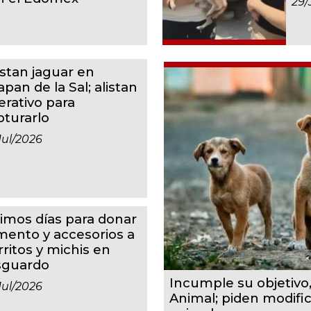
29/
istan jaguar en
apan de la Sal; alistan
erativo para
pturarlo
jul/2026
timos días para donar
imento y accesorios a
rritos y michis en
sguardo
Incumple su objetivo
jul/2026
Animal; piden modifi