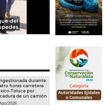
o Ángel ‘N’
otzinapa
ngestionada durante
atro horas carretera
xico-Toluca por
lcadura de un camión
ago/2026