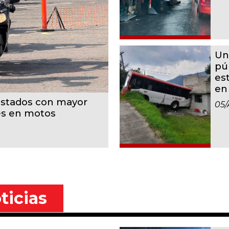
Un
pú
es
en
estados con mayor
05/
es en motos
ticias