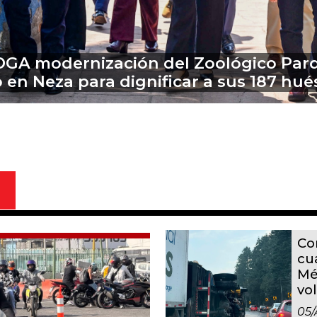
e Almoloya el exgobernador de Guerrer
trucción de evidencias sobre caso Ay
Co
cu
Mé
vo
05/