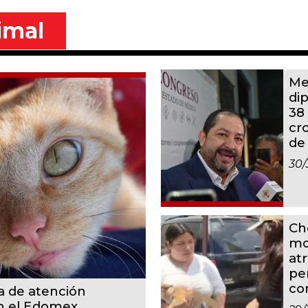
imal
Me
di
38
cr
de
30/
Ch
mo
at
pe
co
a de atención
en el Edomex