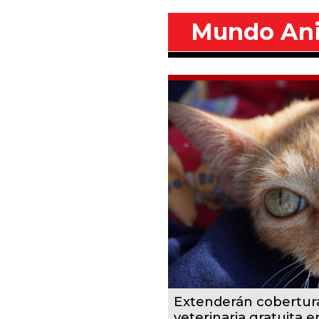
Mundo An
Extenderán cobertur
veterinaria gratuita 