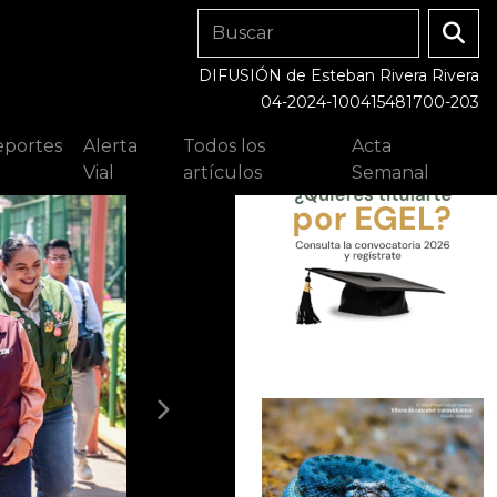
DIFUSIÓN de Esteban Rivera Rivera
04-2024-100415481700-203
portes
Alerta
Todos los
Acta
Vial
artículos
Semanal