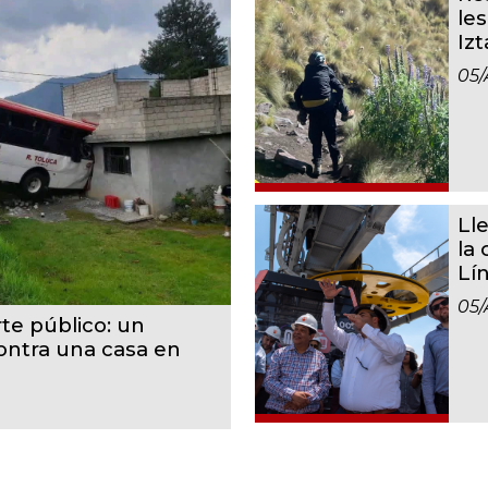
le
Iz
05/
Ll
la
Lí
05/
te público: un
contra una casa en