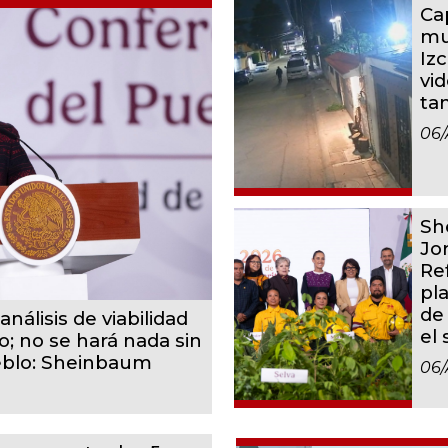
Ca
mu
Iz
vid
ta
06/
Sh
Jo
Re
pl
de
análisis de viabilidad
el
o; no se hará nada sin
eblo: Sheinbaum
06/